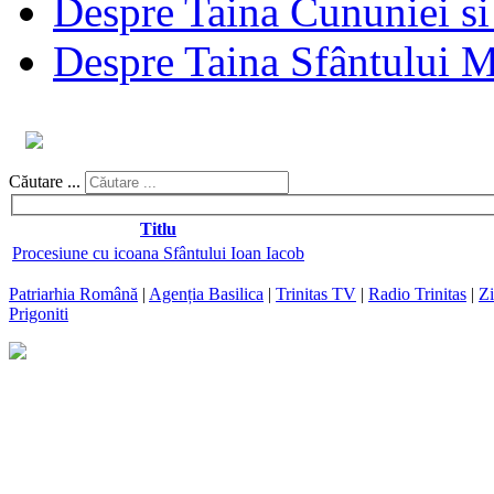
Despre Taina Cununiei si 
Despre Taina Sfântului Ma
Căutare ...
Titlu
Procesiune cu icoana Sfântului Ioan Iacob
Patriarhia Română
|
Agenția Basilica
|
Trinitas TV
|
Radio Trinitas
|
Zi
Prigoniti