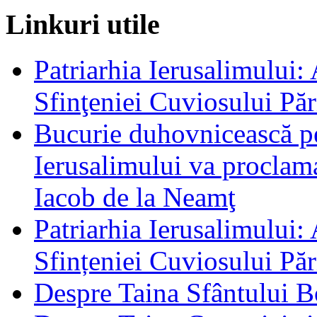
Linkuri utile
Patriarhia Ierusalimului:
Sfinţeniei Cuviosului Pă
Bucurie duhovnicească pen
Ierusalimului va proclam
Iacob de la Neamţ
Patriarhia Ierusalimului:
Sfințeniei Cuviosului Pă
Despre Taina Sfântului Bo