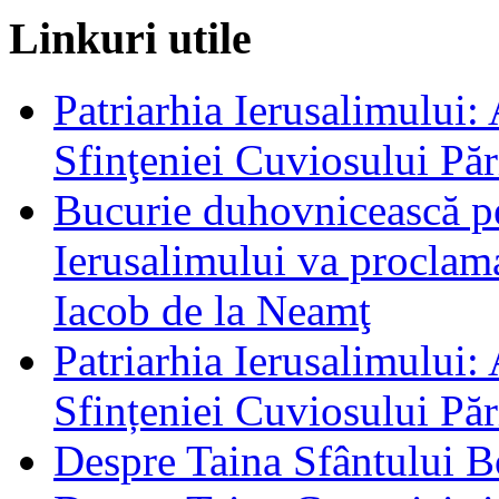
Linkuri utile
Patriarhia Ierusalimului:
Sfinţeniei Cuviosului Pă
Bucurie duhovnicească pen
Ierusalimului va proclam
Iacob de la Neamţ
Patriarhia Ierusalimului:
Sfințeniei Cuviosului Pă
Despre Taina Sfântului Bo