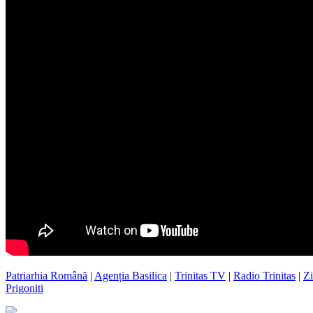
Patriarhia Română
|
Agenția Basilica
|
Trinitas TV
|
Radio Trinitas
|
Zi
Prigoniti