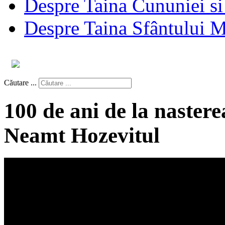
Despre Taina Cununiei si 
Despre Taina Sfântului Ma
Căutare ...
100 de ani de la nastere
Neamt Hozevitul