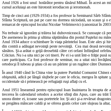
Anul 1926 a fost unul hotărâtor pentru tânărul Mihail. În acest an 
cursul aceluiaşi an este hirotonit ierodiacon şi ieromonah.
Timp de cinci ani (1929-1934) a fos profesor la Seminarul Sârb Sfântul
Sfânta Scriptură, un pat pe care nu dormea niciodată, un scaun şi o eta
remarcat de episcopul locului Nicolae Velirimovici (canonizat în 2003
Nu trebuie să ignorăm şi trăirea lui duhovnicească. Se cunoaşte că pen
De asemenea în prima şi ultima săptămâna din postul Paştelui nu mânca
Anul 1934 aduce o schimbare în viaţa părintelui Ioan. Este ales şi hi
din contră a adăugat nevoinţă peste nevoinţă. Cea mai deasă nevoinţă e
sănătos. Şi-a arătat o grijă deosebită către cei orfani înfiinţând orfe
Crăciun. Nu i-a uita nici pe cei tineri. Pe ei i-a unit într-o frăţie pusă
care participau. Ca fost profesor de seminar, nu a uitat nici învăţămân
ortodocşi îl iubeau şi ştiau că au un părinte şi un rugător către Dumne
În anul 1940 când în China vine la putere Partidul Comunist Chinez epi
obişnuită, adică pe lângă slujbele pe care le oficia, mergea în spitate ş
occidentale să-i primească pe refugiaţii ruşi aflaţi cu el.
Anul 1951 înseamnă pentru episcopul Ioan înaintarea în treapta de ar
trecerea în calendarul ortodox a acelor sfinţi din Apus, care au trăit 
unora dintre ei, icoane sau portretele lor. Şi aici şi-a revărsat drago
se pregătea mâncare caldă şi se oferea gratis celor care slujeau la altar,