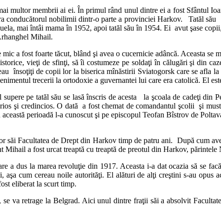
ai multor membrii ai ei. În primul rând unul dintre ei a fost Sfântul Io
lui era conducătorul nobilimii dintr-o parte a provinciei Harkov. Tatăl 
la, mai întâi mama în 1952, apoi tatăl său în 1954. Ei avut şase copii, ci
 Arhanghel Mihail.
ic a fost foarte tăcut, blând şi avea o cucernicie adâncă. Aceasta se man
i istorice, vieţi de sfinţi, să îi costumeze pe soldaţi în călugări şi din ca
u însoţiţi de copii lor la biserica mînăstirii Sviatogorsk care se afla l
venimentul trecerii la ortodoxie a guvernantei lui care era catolică. El es
l supere pe tatăl său se lasă înscris de acesta la şcoala de cadeţi din P
erios şi credincios. O dată a fost chemat de comandantul şcolii şi mustr
în această perioadă l-a cunoscut şi pe episcopul Teofan Bîstrov de Poltava
lor săi Facultatea de Drept din Harkov timp de patru ani. După cum avea 
udent Mihail a fost urcat treaptă cu treaptă de preotul din Harkov, părint
care a dus la marea revoluţie din 1917. Aceasta i-a dat ocazia să se facă 
 aşa cum cereau noile autorităţi. El alături de alţi creştini s-au opus ac
st eliberat la scurt timp.
se va retrage la Belgrad. Aici unul dintre fraţii săi a absolvit Faculta