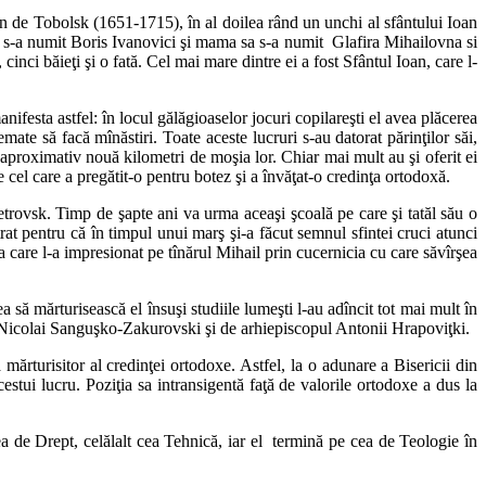
an de Tobolsk (1651-1715), în al doilea rând un unchi al sfântului Ioan
său s-a numit Boris Ivanovici şi mama sa s-a numit Glafira Mihailovna si
nci băieţi şi o fată. Cel mai mare dintre ei a fost Sfântul Ioan, care l-
ifesta astfel: în locul gălăgioaselor jocuri copilareşti el avea plăcerea
zemate să facă mînăstiri. Toate aceste lucruri s-au datorat părinţilor săi,
a aproximativ nouă kilometri de moşia lor. Chiar mai mult au şi oferit ei
te cel care a pregătit-o pentru botez şi a învăţat-o credinţa ortodoxă.
etrovsk. Timp de şapte ani va urma aceaşi şcoală pe care şi tatăl său o
at pentru că în timpul unui marş şi-a făcut semnul sfintei cruci atunci
 care l-a impresionat pe tînărul Mihail prin cucernicia cu care săvîrşea
să mărturisească el însuşi studiile lumeşti l-au adîncit tot mai mult în
ele Nicolai Sanguşko-Zakurovski şi de arhiepiscopul Antonii Hrapoviţki.
mărturisitor al credinţei ortodoxe. Astfel, la o adunare a Bisericii din
estui lucru. Poziţia sa intransigentă faţă de valorile ortodoxe a dus la
tea de Drept, celălalt cea Tehnică, iar el termină pe cea de Teologie în