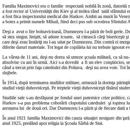
Familia Maximovici era o familie respectată nobilă în zonă, datorită m
a fost rector al Universităţii din Kiev şi al treilea rând tatăl sfântu
a fost fiica inspectorului medical din Harkov. Ambii au murit în Venezue
a botez a primit numele Mihail, fiind deci pus sub ocrotirea Sfintului
Deşi a avut o fire bolnavicioasă, Dumnezeu l-a păzit de boli grele. De m
să stea singur, liniştit, să adune icoane, să citească cărţi bisericeşti ş
care deşi erau înstăriţi nu l-au uitat pe Dumnezeu. Din contră ei mergea
diferite daruri materiale. Tot legat de copilăria lui nu trebuie ignorat e
La vârsta de 11 ani, deşi nu dorea să umeze şcoala militară, ca să nu-
absolvise cu ani în urmă. Aici s-a dovedit a fi un elev conştincios, s
când a trecut prin faţa catedralei din Poltava, deşi nu avea voie. Tot 
slujbele.
În 1914, după terminarea studiilor militare, urmează la dorinţa părinţi
studiul vieţii duhovniceşti. Pe treptele vieţii duhovniceşti tînărul st
Studiile sale s-au desfăşurat pe fondul unei puternice crize politice, 
Harkov s-a pus problema coborârii clopotului catedralei şi topirea lui,
arestarea lui de două ori. Dar Dumnezeu l-a păzit şi de fiecare dată a fo
În anul 1921 familia Maximovici din cauza situaţiei nesigure din ţară, 
anul 1925, predând apoi religia la Şcoala Sârbă de Stat.