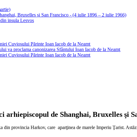
artie)
anghai, Bruxelles şi San Francisco - (4 iulie 1896 – 2 iulie 1966)
l din insula Lesvos
eniei Cuviosului Părinte Ioan Iacob de la Neamţ
mului va proclama canonizarea Sfântului Ioan Iacob de la Neamţ
eniei Cuviosului Părinte Ioan Iacob de la Neamţ
 arhiepiscopul de Shanghai, Bruxelles şi San
a din provincia Harkov, care aparţinea de marele Imperiu Ţarist. Astăzi