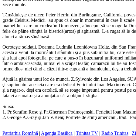
zece minute.
Tămăduieşte de ulcer. Peter Herrin din Burlingame, California povest
grade Celsius. Medicii au spus că doar în momentul în care îi scade f
mamei lui care nu credea în Dumnezeu, a început să se roage la Dumne
felie de pâine sfinţită la biserică(artos) şi aghiasmă. L-a rugat să le 
atunci a rămas sănătoasă.
Ocroteşte soldaţii. Doamna Ludmila Leonidovna Holtz, din San Francisco
acesta a venit la mormântul sfântului şi a pus sub mitra lui, care este a
şi a luat apoi fotografia, pe care a pus-o în buzunarul uniformei milit
într-o ambuscascadă, numai el a scăpat teafăr, camarazii lui fie au fost 
primejdios nici când a căzut într-o capcană a inamicului, deşi a trebuit 
Ajută la găsirea unui loc de muncă. Z.Sylvonic din Los Angeles, SUA, po
şi suplinentul acesteia care era dedicat Fericitului Ioan Maximovici. C
şi a rugat-o, deşi era catolică, să se roage împreună pentru postul pe c
fata ei a sunat-o şi a anunţat-o că a obţinut slujba.
Sursa:
1. Pr.Serafim Rose şi Pr.Gherman Podmoşenski, Fericitul Ioan Maximo
2. George A.Gray şi Jan V.Bear, Portrete de sfinţi americani, trad. Pa
Patriarhia Română
|
Agenția Basilica
|
Trinitas TV
|
Radio Trinitas
|
Zi