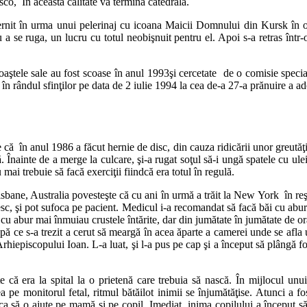
o, În această calitate va termina catedrala.
rnit în urma unui pelerinaj cu icoana Maicii Domnului din Kursk în ora
ru a se ruga, un lucru cu totul neobişnuit pentru el. Apoi s-a retras înt
aştele sale au fost scoase în anul 1993şi cercetate de o comisie special
t în rândul sfinţilor pe data de 2 iulie 1994 la cea de-a 27-a prănuire a 
 în anul 1986 a făcut hernie de disc, din cauza ridicării unor greutăţi.
. Înainte de a merge la culcare, şi-a rugat soţul să-i ungă spatele cu ule
ai trebuie să facă exerciţii fiindcă era totul în regulă.
bane, Australia povesteşte că cu ani în urmă a trăit la New York în reşe
cresc, şi pot sufoca pe pacient. Medicul i-a recomandat să facă băi cu abu
 abur mai înmuiau crustele întărite, dar din jumătate în jumătate de oră 
pă ce s-a trezit a cerut să meargă în acea ăparte a camerei unde se afla 
rhiepiscopului Ioan. L-a luat, şi l-a pus pe cap şi a început să plângă foa
 era la spital la o prietenă care trebuia să nască. În mijlocul unui tr
pe monitorul fetal, ritmul bătăilot inimii se înjumătăţise. Atunci a f
n ca să o ajute pe mamă şi pe copil. Imediat inima copilului a început 