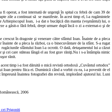
i operat, a fost internată de urgenţă în spital cu febră de cam 39 de
te zile a continuat să se manifeste. În acest timp el, l-a rugămintele
 Arhiepiscopul Ioan, i-a dat o bucăţică din mantia (veşmântul) lui, o
teze a găsit-o fără febră, drept urmare după încă o zi a externat-o şi de
 crescut în dragoste şi venerare către sfântul Ioan. Înainte de a pleca
ar înainte de a pleca la război, ca o binecuvântare de la sfânt. S-a rugat
rugăciunile sfântului Ioan l-a ocrotit. O dată, detaşamentul lui a căzut
r şi cei care stăteau lângă el au fost grav răniţi.Nu i s-a întâmpla nimic
uşor rănit.
n acest timp i-a fost dăruită o mică revistă ortodoxă „Cuvântul ortodox”
i Ioan pentru fiica ei. Duminică când a vorbit cu ea, i-a povestit de el
t împreună înaintea fotografiei din revistă, implorând ajutorul lui. Luni
a Românească, 2006
i cei Prigoniti