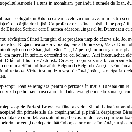
mitropolitul Antonie l-a tuns în monahism punându-i numele de Ioan, d
 Ioan Teologul din Bitonia care în acele vremuri avea între patru şi cin
jeră cu cărţile de slujbă. Ca profesor era blând, liniştit, bine pregătit 
 de Biserica Serbiei) care îl numea adeseori „înger al lui Dumnezeu cu
tru săvârşirea Sfintei Liturghii el se pregătea timp de câteva zile. Jo
 de loc. Rugăciunea sa era vibrantă, parcă Dumnezeu, Maica Domnului, î
rotonit episcop de Shanghai având în grijă pe ruşii ortodocşi din capita
ra mersul în spitale, cercetând pe cei bolnavi. Aici îngenunchea alătur
linatul Sfântul Tihon de Zadonsk. Ca aceşti copii să simtă bucuria sărbăto
 sub ocrotirea Sfântului Ioasaf de Belgorod (Belgrad). Aceştia se întâlneau
tul religios. Vizita instituţiile ruseşti de învăţământ, participa la orel
zeu.
scopul Ioan se refugiază pentru o perioadă în insula Tubabal din Filipine
i îi vizita pe bolnavii ruşi cărora le dădea evanghelii de buzunar şi iconiţ
hiepiscop de Paris şi Bruxelles, fiind ales de Sinodul dinafara graniţ
începând din primele zile ale creştinişmului şi până la despărţirea Bise
stea sa faţă de copii defavorizaţi înfiinţâd o casă unde aceştia primeau 
 pelerinilor veniţi de departe, bătrânilor, celor care se împărtăţeau şi ce