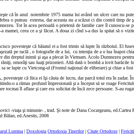
eşte că în anul noiembrie 1975 mama lui având un ulcer care nu putea f
ebra o puteau externa, dar aceasta nu a scăzut ci din contră timp de şap
zeu. Tot în acea perioadă o prietenă de familie care îl cunoscu-se pe
de-a mamei, ceea ce a şi făcut. A doua zi cînd s-a dus la spitat să o vizi
 povesteşte că băiatul ei a fost trimis să lupte în războiul. El fusese
şezată pe raclă , o fotografie de a lui, cu intenţia de a o lua înapoi chi
are din dreptul inimii şi aşa a plecat în Vietnam. Acolo Dumnezeu pentru 
răniţi, omorâţi sau luaţi prizonieri. Altă dată o bombă a lovit barăcile lo
sa se lupte cu Vietcong-ul (Frontul naţional de eliberare) şi chiar a fost 
vesteşte că fiica ei îşi căuta de lucru, dar parcă totul era în zadar. Î
itindu-o a rămas profund împresionată şi a început să se roage Fericitulu
are tocmai îl aflase şi care era solicitat de încă zece persoane. S-au ruga
vici -viaţa şi minunie- , trad. Şi note de Dana Cocargeanu, ed.Carte
ul Bălan, ed.Anestis, 2008
arul Lumina
|
Doxologia
Ortodoxia Tinerilor
|
Citate Ortodoxe
|
Fericit