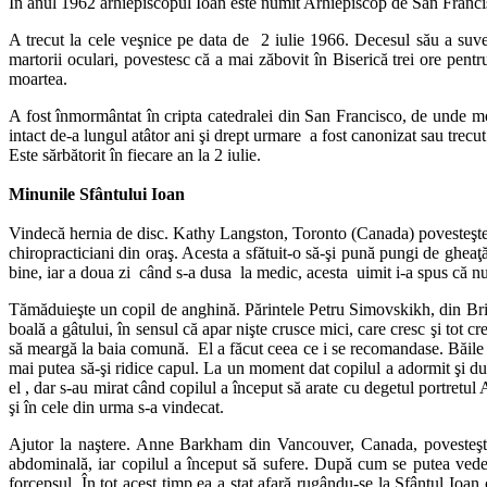
În anul 1962 arhiepiscopul Ioan este numit Arhiepiscop de San Francisc
A trecut la cele veşnice pe data de 2 iulie 1966. Decesul său a suve
martorii oculari, povestesc că a mai zăbovit în Biserică trei ore pent
moartea.
A fost înmormântat în cripta catedralei din San Francisco, de unde mo
intact de-a lungul atâtor ani şi drept urmare a fost canonizat sau trecu
Este sărbătorit în fiecare an la 2 iulie.
Minunile Sfântului Ioan
Vindecă hernia de disc. Kathy Langston, Toronto (Canada) povesteşte că
chiropracticiani din oraş. Acesta a sfătuit-o să-şi pună pungi de gheaţă
bine, iar a doua zi când s-a dusa la medic, acesta uimit i-a spus că nu m
Tămăduieşte un copil de anghină. Părintele Petru Simovskikh, din Bris
boală a gâtului, în sensul că apar nişte crusce mici, care cresc şi tot 
să meargă la baia comună. El a făcut ceea ce i se recomandase. Băile cu
mai putea să-şi ridice capul. La un moment dat copilul a adormit şi du
el , dar s-au mirat când copilul a început să arate cu degetul portretul A
şi în cele din urma s-a vindecat.
Ajutor la naştere. Anne Barkham din Vancouver, Canada, povesteşte că
abdominală, iar copilul a început să sufere. După cum se putea vedea 
forcepsul. În tot acest timp ea a stat afară rugându-se la Sfântul Ioa