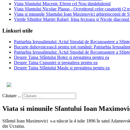
Viata Sfantului Mucenic Efrem cel Nou tămăduitorul
Viata Sfantului Nicolae Planas - Ocrotitorul celor casatoriti (2 m
Viata si minunile Sfantului Ioan Maximovici arhiepiscopul de Sh
Vietile Sfintilor Martiri Rafael, Irina fecioara şi Nicole diaconu
Linkuri utile
Patriarhia Ierusalimului: Actul Sinodal de Recunoaştere a Sfinţ
Bucurie duhovnicească pentru toţi românii: Patriarhia Ierusali
Patriarhia Ierusalimului: Actul Sinodal de Recunoaştere a Sfinț
Despre Taina Sfântului Botez si pregatirea pentru ea
Despre Taina Cununiei si pregatirea pentru ea
Despre Taina Sfântului Maslu si pregatirea pentru ea
Căutare ...
Viata si minunile Sfantului Ioan Maximovici
Sfântul Ioan Maximovici s-a născut la 4 iulie 1896 în satul Adamovsk
din Ucraina.