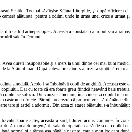
şul Seattle. Tocmai săvârşise Sfânta Liturghie, şi după oficierea ei,
r-o cameră alăturată pentru a odihni unde în urma unei crize a urmat şi
ă din cadrul arhiepiscopiei. Aceasta a constatat că trupul său a rămas
adormirii sale în Domnul.
 Avea dureri insuportabile şi a mers la unul dintre cei mai buni medici
i de la Sfântul Ioan. După câteva ore când s-a trezit a simţit că era mai
dinţa sinodală. Acolo i sa înbolnăvit copil de anghină. Aceasta este o
r copilului. Dar cu toate că era foarte greu fiindcă neavând baie trebuia
copilul se sufoca. Din cauza slăbiciunii, în a cincea zi copilul nici nu
un castron cu fructe. Părinţii au crezut că pruncul vrea să mănânce din
rte tare şi astfel a adormit . Din acea zi starea băiatului s-a înbunătăţit
avaliu foarte activ, aceasta a simţit dureri acute, continue, în zona
ost dusă mama de urgenţă în sala de operaţie ca să fie scos copilul cu
să bată normal şi a rămas aşa până la naştere, care a avut loc cam după