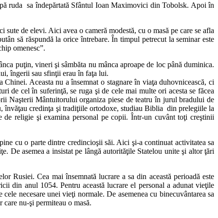
upă ruda sa îndepărtată Sfântul Ioan Maximovici din Tobolsk. Apoi în
ci sute de elevi. Aici avea o cameră modestă, cu o masă pe care se afla
putân să răspundă la orice întrebare. În timpul petrecut la seminar este
 chip omenesc”.
i mânca puţin, vineri şi sâmbăta nu mânca aproape de loc până duminica.
ngerii sau sfinţii erau în faţa lui.
la Chinei. Aceasta nu a însemnat o stagnare în viaţa duhovnicească, ci
i de cel în suferinţă, se ruga şi de cele mai multe ori acesta se făcea
rii Naşterii Mântuitorului organiza piese de teatru în jurul bradului de
, învăţau credinţa şi tradiţiile ortodoxe, studiau Biblia din prelegiile la
e de religie şi examina personal pe copii. Într-un cuvânt toţi creştinii
 cu o parte dintre credincioşii săi. Aici şi-a continuat activitatea sa
e. De asemea a insistat pe lângă autorităţile Statelou unite şi altor ţări
elor Rusiei. Cea mai însemnată lucrare a sa din această perioadă este
ricii din anul 1054. Pentru această lucrare el personal a adunat vieţile
toate cele necesare unei vieţi normale. De asemenea cu binecuvântarea sa
lor care nu-şi permiteau o masă.