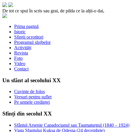
De tot ce spui în scris sau grai, de pilda ce la alții-o dai,
Prima pagină
Istoric
Sfinții ocrotitori
Programul slujbelor
Activități
Revista
Foto
Video
Contact
Un sfânt al secolului XX
Cuvinte de folos
Versuri pentru suflet
Pe urmele credinței
Sfinți din secolul XX
Sfântul Arsenie Capadocianul sau Taumaturgul (1840 – 1924)
Viata Sfantului Kuksa de Odessa (24 decembrie)