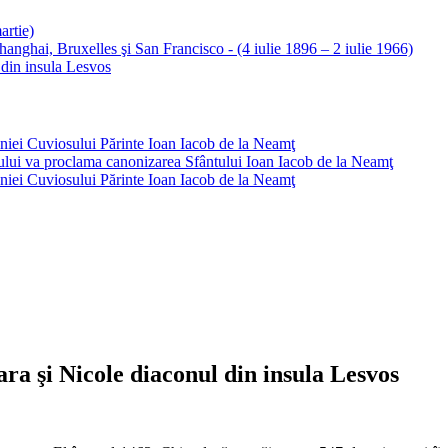
artie)
anghai, Bruxelles şi San Francisco - (4 iulie 1896 – 2 iulie 1966)
l din insula Lesvos
eniei Cuviosului Părinte Ioan Iacob de la Neamţ
mului va proclama canonizarea Sfântului Ioan Iacob de la Neamţ
eniei Cuviosului Părinte Ioan Iacob de la Neamţ
oara şi Nicole diaconul din insula Lesvos