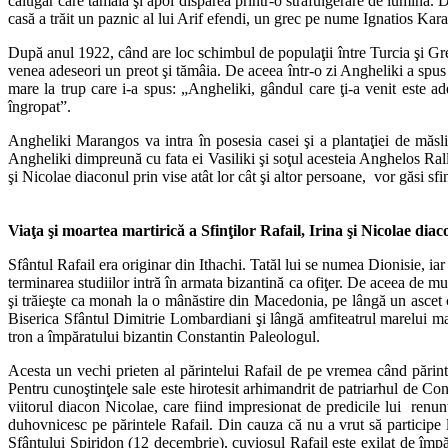
călugăr care tămâia şi apoi dispărea printr-o străfulgerare de lumină
casă a trăit un paznic al lui Arif efendi, un grec pe nume Ignatios Kara
După anul 1922, când are loc schimbul de populaţii între Turcia şi Greci
venea adeseori un preot şi tămâia. De aceea într-o zi Angheliki a spus
mare la trup care i-a spus: „Angheliki, gândul care ţi-a venit este a
îngropat”.
Angheliki Marangos va intra în posesia casei şi a plantaţiei de măsl
Angheliki dimpreună cu fata ei Vasiliki şi soţul acesteia Anghelos Rall
şi Nicolae diaconul prin vise atât lor cât şi altor persoane, vor găsi sf
Viaţa şi moartea martirică a Sfinţilor Rafail, Irina şi Nicolae diac
Sfântul Rafail era originar din Ithachi. Tatăl lui se numea Dionisie, 
terminarea studiilor intră în armata bizantină ca ofiţer. De aceea de m
şi trăieşte ca monah la o mânăstire din Macedonia, pe lângă un ascet c
Biserica Sfântul Dimitrie Lombardiani şi lângă amfiteatrul marelui m
tron a împăratului bizantin Constantin Paleologul.
Acesta un vechi prieten al părintelui Rafail de pe vremea când părintel
Pentru cunoştinţele sale este hirotesit arhimandrit de patriarhul de Cons
viitorul diacon Nicolae, care fiind impresionat de predicile lui renun
duhovnicesc pe părintele Rafail. Din cauza că nu a vrut să participe 
Sfântului Spiridon (12 decembrie), cuviosul Rafail este exilat de îm