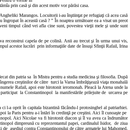
 Pentru o vreme în
tămîa prin casă şi din acest motiv vor părăsi casa.
 Angheliki Marangos. Locuitorii i-au înştiinţat pe refugiaţi că acea casă
u îngropat în această casă ? ” În noaptea următoare ea a visat un preot
veni timpul când vei afla cine sunt, povestea vieţii mele şi unde sunt
a reconstrui capela de pe colină. Anii au trecut şi în urma unui vis,
l acestor lucrări prin informaţiile date de însuşi Sfinţii Rafail, Irina
cat din patria sa în Mistra pentru a studia medicina şi filosofia. După
rângerea creştinilor de către turci la Varna îmbrăţişează viaţa monahală
e numele Rafail, apoi este hirotonit ieromonah. Pleacă la Atena unde la
articipat la Constantinopol la manifestările prilejuite de urcarea pe
i l-a oprit în capitala bizantină făcându-l protosinghel al patriarhiei.
oi la Paris pentru a-i întări în credinţă pe creştini. Aici îl cunoaşte pe
inopol. Aici Nicolae va fi hirotonit diacon şi îl va avea ca îndrumător
ntinopol dimpreună cu reprezentantul papei, cardinalul Isidor, de ziua
uzi de asediul contra Constantinopului de către armatele lui Mahomed.