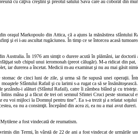
ă cu câţiva creştini şi preotul satului Sava care au coborât din munţi
 din oraşul Markopoulo din Attica, că a ajuns la mănăstirea sfântului 
i sfinţi şi ei i-au ascultat rugăciunea. În timp ce se întorcea acasă tumoa
Australia. În 1976 am simţit o durere acută în plămâni, iar doctorii a
a înfăţişat sub chipul unui ieromonah (preot călugăr). M-a ridicat din pat
let, iar durerea a încetat. Medicii m-au examinat şi nu au mai găsit nimi
stomac de cinci luni de zile, şi urma să fie supusă unei operaţii. Într
moaştele Sfântului Rafail şi cu larimi s-a rugat ca să se însănătoşească. 
 şezându-i alături (Sfântul Rafail), catre îi zâmbea blând şi cu tristeţe.
a întins mâna şi a făcut de trei ori semnul Sfintei Cruci peste stomacul e
iar eu voi mijloci la Domnul pentru tine”. Ea s-a trezit şi a relatat soţulu
cestea, ea nu a consimţit. Începând din acea zi, ea nu a mai avut dureri. 
Mytilene a fost vindecată de reumatism.
imis din Termi, în vârstă de 22 de ani a fost vindecat de urmările unui ş