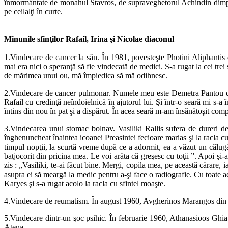
înmormântate de monahul Stavros, de supraveghetorul Achindin dimpreun
pe ceilalţi în curte.
Minunile sfinţilor Rafail, Irina şi Nicolae diaconul
1.Vindecare de cancer la sân. În 1981, povesteşte Photini Aliphantis
mai era nici o speranţă să fie vindecată de medici. S-a rugat la cei tre
de mărimea unui ou, mă împiedica să mă odihnesc.
2.Vindecare de cancer pulmonar. Numele meu este Demetra Pantou din 
Rafail cu credinţă neîndoielnică în ajutorul lui. Şi într-o seară mi s-
întins din nou în pat şi a dispărut. În acea seară m-am însănătoşit comp
3.Vindecarea unui stomac bolnav. Vasiliki Rallis sufera de dureri de 
înghenuncheat înaintea icoanei Preasintei fecioare marias şi la racla cu 
timpul nopţii, la scurtă vreme după ce a adormit, ea a văzut un călugăr
batjocorit din pricina mea. Le voi arăta că greşesc cu toţii ”. Apoi şi-
zis : „Vasiliki, te-ai făcut bine. Mergi, copila mea, pe această cărare, 
asupra ei să meargă la medic pentru a-şi face o radiografie. Cu toate a
Karyes şi s-a rugat acolo la racla cu sfintel moaşte.
4.Vindecare de reumatism. În august 1960, Avgherinos Marangos din 
5.Vindecare dintr-un şoc psihic. În februarie 1960, Athanasioos Ghiavr
Atena.