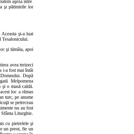
i putem aşeza între
 şi pătimirile lor
 Aceasta şi-a luat
l Tesalonicului.
oc şi tămâia, apoi
irea avea treizeci
 i-a fost mai întâi
le Domnului. După
e bogată Melpomena
u şi o masă caldă.
 acest loc a rămas
ean turc, pe anume
icuţă se petreceau
nimente nu au fost
 Sfânta Liturghie.
s cu pietrelele şi
e un preot, fie un