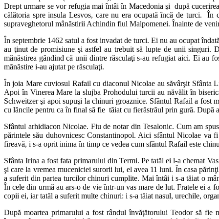
Drept urmare se vor refugia mai întâi în Macedonia şi după cucerirea
călătoria spre insula Lesvos, care nu era ocupată încă de turci. Î
supraveghetorul mânăstirii Achindin fiul Malpomenei. Înainte de venirea 
În septembrie 1462 satul a fost invadat de turci. Ei nu au ocupat îndată 
au ţinut de promisiune şi astfel au trebuit să lupte de unii singuri. 
mănăstirea gândind că unii dintre răsculaţi s-au refugiat aici. Ei au 
mănăstire i-au ajutat pe răsculaţi.
În joia Mare cuviosul Rafail cu diaconul Nicolae au săvârşit Sfânta Lit
Apoi în Vinerea Mare la slujba Prohodului turcii au năvălit în biseri
Schweitzer şi apoi supuşi la chinuri groaznice. Sfântul Rafail a fost ma
cu lăncile pentru ca în final să fie tăiat cu fierăstrăul prin gură. După 
Sfântul arhidiacon Nicolae. Fiu de notar din Tesalonic. Cum am spus ma
părintele său duhovnicesc Constantinopol. Aici sfântul Nicolae va fi h
fireavă, i s-a oprit inima în timp ce vedea cum sfântul Rafail este chinui
Sfânta Irina a fost fata primarului din Termi. Pe tatăl ei l-a chemat Va
şi care la vremea muceniciei surorii lui, el avea 11 luni. În casa părinţ
a suferit din partea turcilor chinuri cumplite. Mai întâi i s-a tăiat o mâ
În cele din urmă au ars-o de vie într-un vas mare de lut. Fratele ei a f
copii ei, iar tatăl a suferit multe chinuri: i s-a tăiat nasul, urechile, or
După moartea primarului a fost rândul învăţătorului Teodor să fie mar