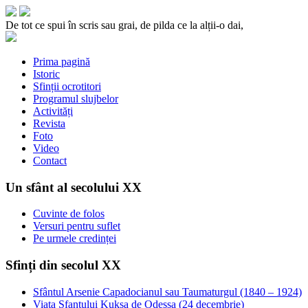
De tot ce spui în scris sau grai, de pilda ce la alții-o dai,
Prima pagină
Istoric
Sfinții ocrotitori
Programul slujbelor
Activități
Revista
Foto
Video
Contact
Un sfânt al secolului XX
Cuvinte de folos
Versuri pentru suflet
Pe urmele credinței
Sfinți din secolul XX
Sfântul Arsenie Capadocianul sau Taumaturgul (1840 – 1924)
Viata Sfantului Kuksa de Odessa (24 decembrie)