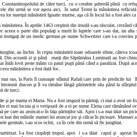
 Constantinopolului de către turci, cu o corabie şubredă plină cu refug
n cele din urmă se vor aşeza aici, în satul Termi la mânăstirea refăc
lor stareţul mânăstirii Ignatie murise, aşa că în locul lui a fost ales ca 
mănăstirea. În aprilie 1463 creştinii din insulă s-au răsculat, crezând că
De aceea o parte din populaţi a murit în luptele care s-au dat, iar alta 
fost instigaţi de un medic german pe nume Schweitzer care i-a convins pe 
urghie, au închis în cripta mănăstirii toate odoarele sfinte, câteva ico
că. Din această zi şi până marţi din Săptămâna Luminată au fost chinui
i întâi lovit peste mâini cu patul puşti până când a paralizat. După acee
aceea mănăstirea a fost dată foc.
i sus, la Paris îl cunoaşte sfântul Rafail care prin de predicile lui îl
irotonit diacon şi îl va rămâne lângă părintelele său până la sfârşitul
t de turci.
sile şi pe mama ei Maria. Nu a fost singură la părinţi, ci mai a avut un 
ilor ei mai locuia şi o verişoară de a ei pe nume Elena care rămânând orfa
nă pe care au aruncat-o în faţa părinţilor săi. Apoi i s-a mai tăiat un pic
ost luat din mâinile mamei lui aruncat jos şi călcat în picioare. Mamaei a
ganele genitale, i-au scos ochii, ca în cele din urmă să fie junghiat.
tirizat. I-a fost ciopârţit trupul, apoi i s-a tăiat capul şi aşezat înt