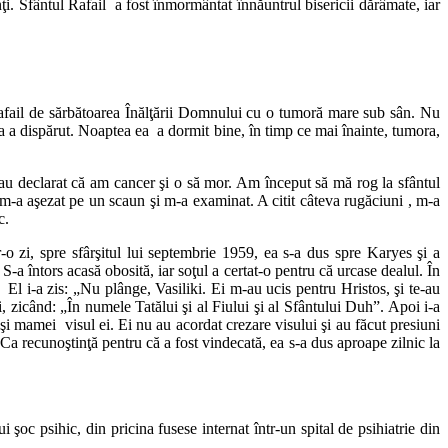
. Sfântul Rafail a fost înmormântat înnăuntrul bisericii dărâmate, iar
Rafail de sărbătoarea Înălţării Domnului cu o tumoră mare sub sân. Nu
rea a dispărut. Noaptea ea a dormit bine, în timp ce mai înainte, tumora,
u declarat că am cancer şi o să mor. Am început să mă rog la sfântul
, m-a aşezat pe un scaun şi m-a examinat. A citit câteva rugăciuni , m-a
c.
-o zi, spre sfârşitul lui septembrie 1959, ea s-a dus spre Karyes şi a
S-a întors acasă obosită, iar soţul a certat-o pentru că urcase dealul. În
 El i-a zis: „Nu plânge, Vasiliki. Ei m-au ucis pentru Hristos, şi te-au
i, zicând: „În numele Tatălui şi al Fiului şi al Sfântului Duh”. Apoi i-a
i şi mamei visul ei. Ei nu au acordat crezare visului şi au făcut presiuni
Ca recunoştinţă pentru că a fost vindecată, ea s-a dus aproape zilnic la
oc psihic, din pricina fusese internat într-un spital de psihiatrie din