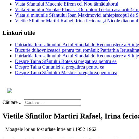
Viata Sfantului Mucenic Efrem cel Nou tămăduitorul
Viata Sfantului Nicolae Planas - Ocrotitorul celor casatoriti (2 m
Viata si minunile Sfantului Ioan Maximovici arhiepiscopul de Sh
Vietile Sfintilor Martiri Rafael, Irina fecioara şi Nicole diaconu
Linkuri utile
Patriarhia Ierusalimului: Actul Sinodal de Recunoaştere a Sfinţ
Bucurie duhovnicească pentru toţi românii: Patriarhia Ierusali
Patriarhia Ierusalimului: Actul Sinodal de Recunoaştere a Sfinț
Despre Taina Sfântului Botez si pregatirea pentru ea
Despre Taina Cununiei si pregatirea pentru ea
Despre Taina Sfântului Maslu si pregatirea pentru ea
Căutare ...
Vietile Sfintilor Martiri Rafael, Irina feci
- Moaştele lor au fost aflate între anii 1952-1962 -