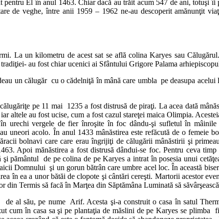
tfit pentru El în anul 1463. Chiar dacă au trăit acum 547 de ani, totuşi î
 stare de veghe, între anii 1959 – 1962 ne-au descoperit amănunţit viaţa
rmi. La un kilometru de acest sat se află colina Karyes sau Călugărul.
it tradiţiei- au fost chiar ucenici ai Sfântului Grigore Palama arhiepiscopu
edeau un călugăr cu o cădelniţă în mână care umbla pe deasupa acelui l
 călugăriţe pe 11 mai 1235 a fost distrusă de piraţi. La acea dată mânăst
, iar altele au fost ucise, cum a fost cazul stareţei maica Olimpia. Acesteia
în urechi vergele de fier înroşite în foc dându-şi sufletul în mâini
ieţuiau uneori acolo. În anul 1433 mânăstirea este refăcută de o femei
ăracii bolnavi care care erau îngrijiţi de călugării mânăstirii şi primea
n 1463. Apoi mănăstirea a fost distrusă dândui-se foc. Pentru ceva timp
că şi pământul de pe colina de pe Karyes a intrat în posesia unui cetăţ
Maicii Domnului şi un gorun bătrân care umbre acel loc. În această biser
ea în ea a unor bătăi de clopote şi cântări cereşti. Martorii acestor eve
inilor din Termis să facă în Marţea din Săptămâna Luminată să săvârşească
 de al său, pe nume Arif. Acesta şi-a construit o casa în satul Thermi
ut cum în casa sa şi pe plantaţia de măslini de pe Karyes se plimba fi