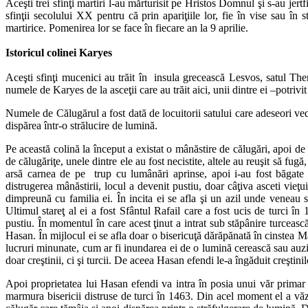
Aceşti trei sfinţi martiri l-au mărturisit pe Hristos Domnul şi s-au jer
sfinţii secolului XX pentru că prin apariţiile lor, fie în vise sau în
martirice. Pomenirea lor se face în fiecare an la 9 aprilie.
Istoricul colinei Karyes
Aceşti sfinţi mucenici au trăit în insula grecească Lesvos, satul The
numele de Karyes de la asceţii care au trăit aici, unii dintre ei –potriv
Numele de Călugărul a fost dată de locuitorii satului care adeseori v
dispărea într-o strălucire de lumină.
Pe această colină la început a existat o mânăstire de călugări, apoi de
de călugăriţe, unele dintre ele au fost necistite, altele au reuşit să fugă
arsă carnea de pe trup cu lumânări aprinse, apoi i-au fost băgate 
distrugerea mânăstirii, locul a devenit pustiu, doar câţiva asceti v
dimpreună cu familia ei. În incita ei se afla şi un azil unde veneau s
Ultimul stareţ al ei a fost Sfântul Rafail care a fost ucis de turci î
pustiu. În momentul în care acest ţinut a intrat sub stăpânire turceas
Hasan. În mijlocul ei se afla doar o bisericuţă dărăpănată în cinstea 
lucruri minunate, cum ar fi inundarea ei de o lumină cerească sau auzir
doar creştinii, ci şi turcii. De aceea Hasan efendi le-a îngăduit creşt
Apoi proprietatea lui Hasan efendi va intra în posia unui văr primar
marmura bisericii distruse de turci în 1463. Din acel moment el a văz