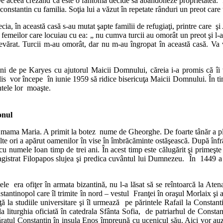
. De aceea crezând că este o fantomă decide să abandoneze proprietatea.
constantin cu familia. Soţia lui a văzut în repetate rânduri un preot care 
a, în această casă s-au mutat şapte familii de refugiaţi, printre care şi
 femeilor care locuiau cu ea: „ nu cumva turcii au omorât un preot şi l-a
devărat. Turcii m-au omorât, dar nu m-au îngropat în această casă. Va 
ini de pe Karyes cu ajutorul Maicii Domnului, căreia i-a promis că îi v
is vor începe în iunie 1959 să ridice bisericuţa Maicii Domnului. În timpu
intele lor moaşte.
onul
iar mama Maria. A primit la botez nume de Gheorghe. De foarte tânăr a ple
ulte ori a apărut oamenilor în vise în îmbrăcăminte ostăşească. După înf
u numele Ioan timp de trei ani. În acest timp este călugărit şi primeşt
agistrat Filopapos slujea şi predica cuvântul lui Dumnezeu. În 1449 a p
e era ofiţer în armata bizantină, nu l-a lăsat să se reîntoarcă la Atena c
tantinopol care îl trimite în nord – vestul Franţei în oraşul Morlaix şi ap
ţă la studiile universitare şi îl urmează pe părintele Rafail la Constant
la liturghia oficiată în catedrala Sfânta Sofia, de patriarhul de Consta
păratul Constantin în insula Enos împreună cu ucenicul său. Aici vor a