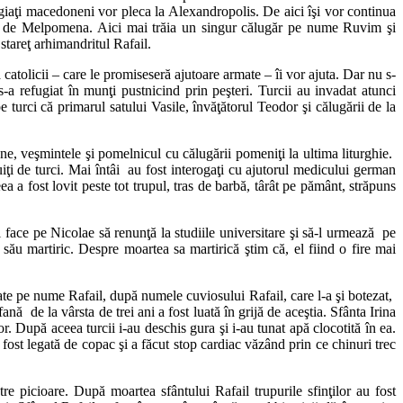
iaţi macedoneni vor pleca la Alexandropolis. De aici îşi vor continua
ută de Melpomena. Aici mai trăia un singur călugăr pe nume Ruvim şi
stareţ arhimandritul Rafail.
 catolicii – care le promiseseră ajutoare armate – îi vor ajuta. Dar nu s-
s-a refugiat în munţi pustnicind prin peşteri. Turcii au invadat atunci
turci că primarul satului Vasile, învăţătorul Teodor şi călugării de la
ane, veşmintele şi pomelnicul cu călugării pomeniţi la ultima liturghie.
ţi de turci. Mai întâi au fost interogaţi cu ajutorul medicului german
a a fost lovit peste tot trupul, tras de barbă, târât pe pământ, străpuns
 face pe Nicolae să renunţă la studiile universitare şi să-l urmează pe
 său martiric. Despre moartea sa martirică ştim că, el fiind o fire mai
frate pe nume Rafail, după numele cuviosului Rafail, care l-a şi botezat,
nă de la vârsta de trei ani a fost luată în grijă de aceştia. Sfânta Irina
ior. După aceea turcii i-au deschis gura şi i-au tunat apă clocotită în ea.
 fost legată de copac şi a făcut stop cardiac văzând prin ce chinuri trec
re picioare. După moartea sfântului Rafail trupurile sfinţilor au fost